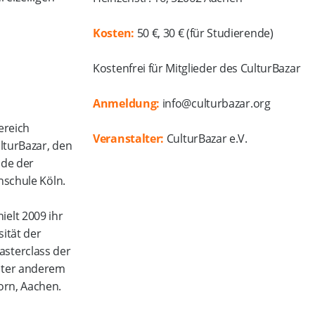
Kosten:
50 €, 30 € (für Studierende)
Kostenfrei für Mitglieder des CulturBazar
Anmeldung:
info@culturbazar.org
ereich
Veranstalter:
CulturBazar e.V.
lturBazar, den
nde der
hschule Köln.
ielt 2009 ihr
ität der
asterclass der
unter anderem
orn, Aachen.