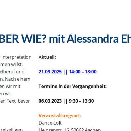
ER WIE? mit Alessandra Eh
 Interpretation
A
ktuell:
en willst,
elberuf und
21.09.2025 || 14:00 – 18:00
gen. Nach einem
en wir mit
Termine in der Vergangenheit:
en wir
en Text, bevor
06.03.2023 || 9:30 – 13:30
Veranstaltungsort:
Dance-Loft
reizeiligen
Heinzenstr. 16, 52062 Aachen