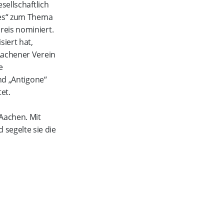
esellschaftlich
ies“ zum Thema
eis nominiert.
siert hat,
Aachener Verein
e
nd „Antigone“
et.
 Aachen. Mit
segelte sie die