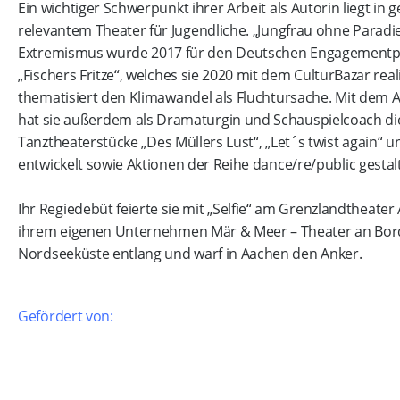
Ein wichtiger Schwerpunkt ihrer Arbeit als Autorin liegt in g
relevantem Theater für Jugendliche. „Jungfrau ohne Parad
Extremismus wurde 2017 für den Deutschen Engagementpr
„Fischers Fritze“, welches sie 2020 mit dem CulturBazar reali
thematisiert den Klimawandel als Fluchtursache. Mit dem 
hat sie außerdem als Dramaturgin und Schauspielcoach di
Tanztheaterstücke „Des Müllers Lust“, „Let´s twist again“ u
entwickelt sowie Aktionen der Reihe dance/re/public gestalt
Ihr Regiedebüt feierte sie mit „Selfie“ am Grenzlandtheater
ihrem eigenen Unternehmen Mär & Meer – Theater an Bord 
Nordseeküste entlang und warf in Aachen den Anker.
Gefördert von: