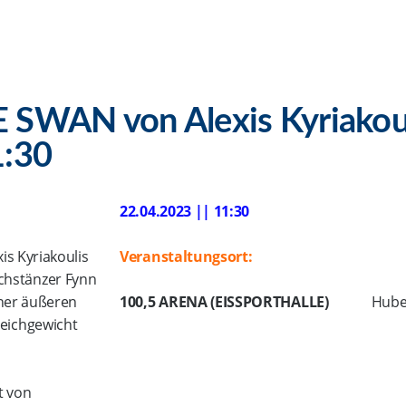
 SWAN von Alexis Kyriakoul
1:30
22.04.2023 || 11:30
s Kyriakoulis
Veranstaltungsort:
chstänzer Fynn
ner äußeren
100,5 ARENA (EISSPORTHALLE)
Hubert-Wi
eichgewicht
t von