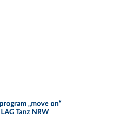
sprogram „move on“
 LAG Tanz NRW