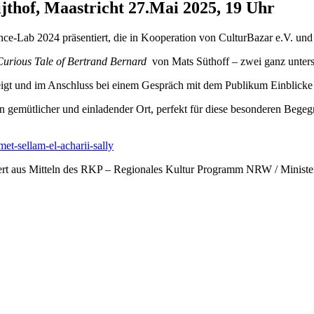
jthof, Maastricht 27.Mai 2025, 19 Uhr
nce-Lab 2024 präsentiert, die in Kooperation von CulturBazar e.V. u
urious Tale of Bertrand Bernard
von Mats Süthoff – zwei ganz unters
gt und im Anschluss bei einem Gespräch mit dem Publikum Einblicke i
ein gemütlicher und einladender Ort, perfekt für diese besonderen Begeg
met-sellam-el-acharii-sally
rdert aus Mitteln des RKP – Regionales Kultur Programm NRW / Minist