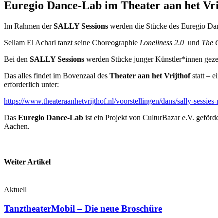
Euregio Dance-Lab im Theater aan het Vri
Im Rahmen der
SALLY Sessions
werden die Stücke des Euregio Da
Sellam El Achari tanzt seine Choreographie
Loneliness 2.0
und
The C
Bei den
SALLY Sessions
werden Stücke junger Künstler*innen gezei
Das alles findet im Bovenzaal des
Theater aan het Vrijthof
statt – 
erforderlich unter:
https://www.theateraanhetvrijthof.nl/voorstellingen/dans/sally-sessies-
Das
Euregio Dance-Lab
ist ein Projekt von CulturBazar e.V. gefö
Aachen.
Weiter Artikel
Aktuell
TanztheaterMobil – Die neue Broschüre